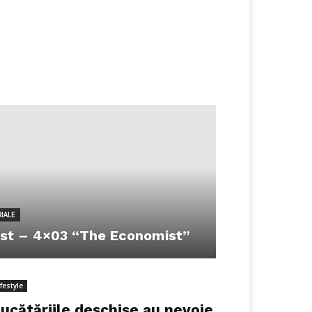
IALE
st – 4×03 “The Economist”
ifestyle
ucătăriile deschise au nevoie