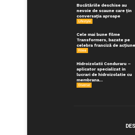
Bucătăriile deschise au
nevoie de scaune care țin
conversația aproape
Lifestyle
Cele mai bune filme
Transformers, bazate pe
celebra franciză de acțiune.
Filme
Hidroizolatii Conduraru –
aplicator specializat in
lucrari de hidroizolatie cu
membrana...
Diverse
DES