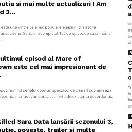
butia si mai multe actualizari I Am
d
 2...
a
Bu
este una dintre cele mai populare emisiuni din istoria
tr
ii australiene. Serialul a completat 100 de episoade cu un număr
lo
...
un
F
ultimul episod al Mare of
C
own este cel mai impresionant de
T
.
c
Tr
eput, numind serialul doar un spectacol de crima il submineaza.
br
prezentat intr-adevar o bucatica lenta de existenta dezordonata
fi
pr
D
lled Sara Data lansării sezonului 3,
H
buție, poveste, trailer și multe