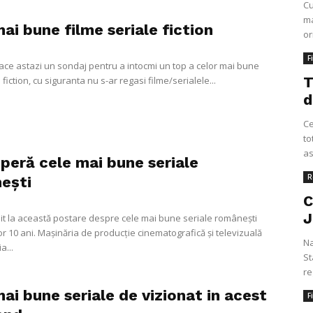
Cu
ma
ai bune filme seriale fiction
or
F
ce astazi un sondaj pentru a intocmi un top a celor mai bune
T
l fiction, cu siguranta nu s-ar regasi filme/serialele...
d
Ce
to
as
peră cele mai bune seriale
R
ești
C
J
nit la această postare despre cele mai bune seriale românești
or 10 ani. Mașinăria de producție cinematografică și televizuală
Na
a...
St
re
ai bune seriale de vizionat in acest
F