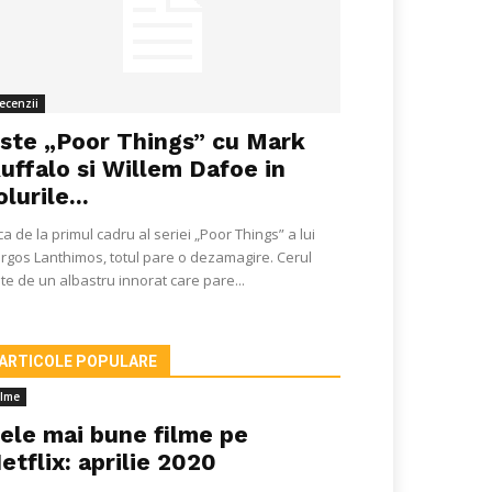
ecenzii
ste „Poor Things” cu Mark
uffalo si Willem Dafoe in
olurile...
ca de la primul cadru al seriei „Poor Things” a lui
rgos Lanthimos, totul pare o dezamagire. Cerul
te de un albastru innorat care pare...
ARTICOLE POPULARE
ilme
ele mai bune filme pe
etflix: aprilie 2020