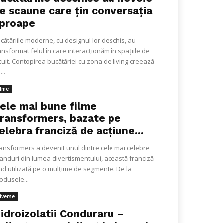
e scaune care țin conversația
proape
cătăriile moderne, cu designul lor deschis, au
ansformat felul în care interacționăm în spațiile de
cuit. Contopirea bucătăriei cu zona de living creează
...
ilme
ele mai bune filme
ransformers, bazate pe
elebra franciză de acțiune...
ansformers a devenit unul dintre cele mai celebre
anduri din lumea divertismentului, această franciză
ind utilizată pe o mulțime de segmente. De la
odusele...
iverse
idroizolatii Conduraru –