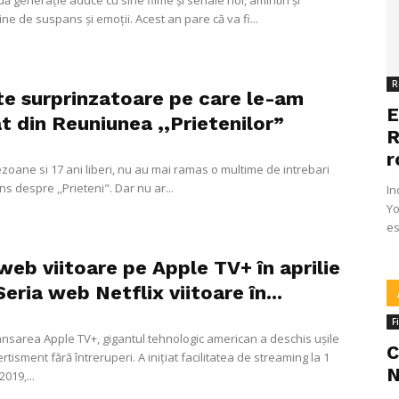
ă generație aduce cu sine filme și seriale noi, amintiri și
ine de suspans și emoții. Acest an pare că va fi...
R
te surprinzatoare pe care le-am
E
t din Reuniunea ,,Prietenilor”
R
r
zoane si 17 ani liberi, nu au mai ramas o multime de intrebari
s despre ,,Prieteni". Dar nu ar...
In
Yo
es
web viitoare pe Apple TV+ în aprilie
eria web Netflix viitoare în...
F
ansarea Apple TV+, gigantul tehnologic american a deschis ușile
C
rtisment fără întreruperi. A inițiat facilitatea de streaming la 1
N
019,...