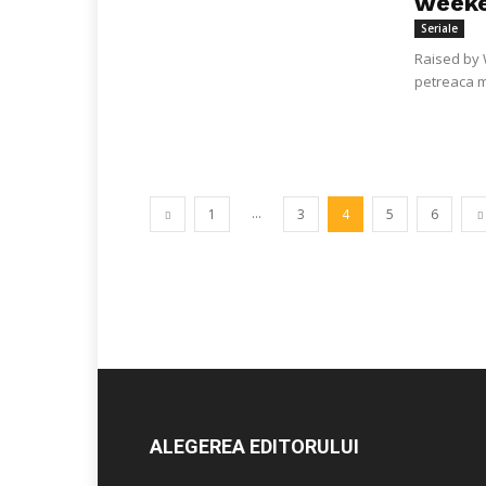
week
Seriale
Raised by W
petreaca m
...
1
3
4
5
6
ALEGEREA EDITORULUI