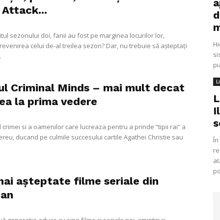
a
 Attack...
d
m
itul sezonului doi, fanii au fost pe marginea locurilor lor,
Hi
evenirea celui de-al treilea sezon? Dar, nu trebuie să așteptați
si
.
pi
L
lul Criminal Minds – mai mult decat
L
ea la prima vedere
I
s
rimei si a oamenilor care lucreaza pentru a prinde “tipii rai” a
ereu, ducand pe culmile succesului cartile Agathei Christie sau
În
re
at
po
ai așteptate filme seriale din
 an