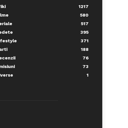
iki
1217
ilme
580
eriale
517
edete
395
ifestyle
371
arti
188
ecenzii
76
misiuni
73
iverse
1