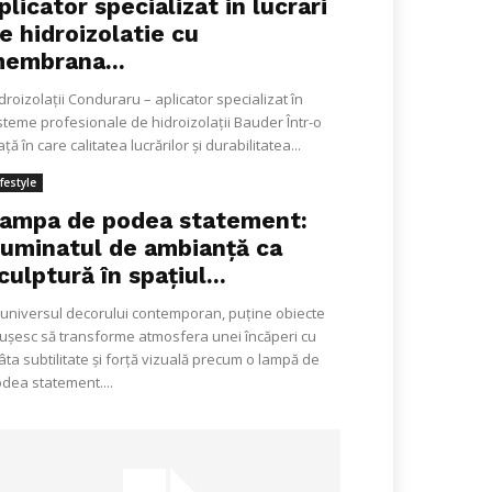
plicator specializat in lucrari
e hidroizolatie cu
embrana...
droizolații Conduraru – aplicator specializat în
steme profesionale de hidroizolații Bauder Într-o
ață în care calitatea lucrărilor și durabilitatea...
ifestyle
ampa de podea statement:
luminatul de ambianță ca
culptură în spațiul...
 universul decorului contemporan, puține obiecte
ușesc să transforme atmosfera unei încăperi cu
âta subtilitate și forță vizuală precum o lampă de
dea statement....