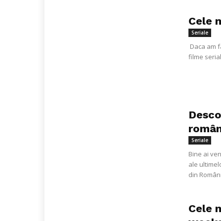
Cele m
Seriale
Daca am fa
filme seria
Desco
român
Seriale
Bine ai ve
ale ultimel
din Români
Cele m