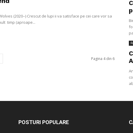
end
C
p
olves (2020--) Crescut de lupi ii va satisface pe cei care vor sa
Bi
ult timp (aproape...
fo
pa
F
C
Pagina 4 din 6
A
An
co
ab
POSTURI POPULARE
C