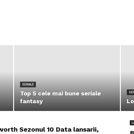
SERIALE
Top 5 cele mai bune seriale
SER
fantasy
Lo
L
orth Sezonul 10 Data lansarii,
B