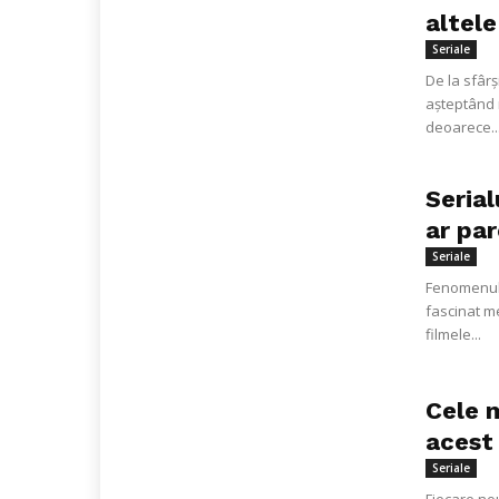
altele
Seriale
De la sfârș
așteptând r
deoarece..
Seria
ar par
Seriale
Fenomenul c
fascinat m
filmele...
Cele m
acest
Seriale