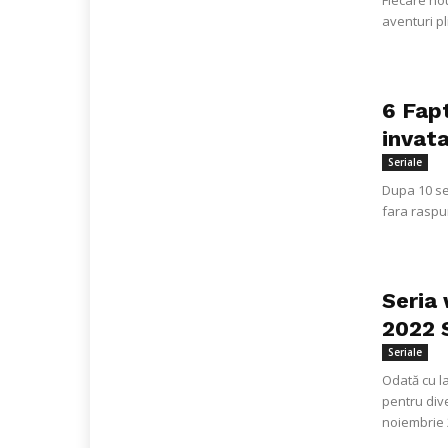
Fiecare nou
aventuri pl
6 Fap
invata
Seriale
Dupa 10 se
fara raspun
Seria 
2022 S
Seriale
Odată cu l
pentru dive
noiembrie 2