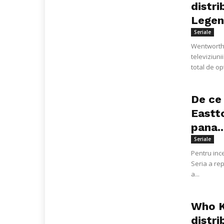
distri
Legend
Seriale
Wentworth 
televiziun
total de opt
De ce 
Eastt
pana..
Seriale
Pentru inc
Seria a re
a...
Who Ki
distri