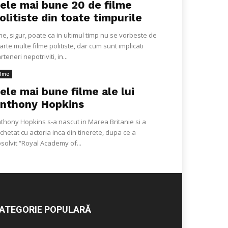
ele mai bune 20 de filme
olitiste din toate timpurile
ne, sigur, poate ca in ultimul timp nu se vorbeste de
arte multe filme politiste, dar cum sunt implicati
rteneri nepotriviti, in...
ilme
ele mai bune filme ale lui
nthony Hopkins
thony Hopkins s-a nascut in Marea Britanie si a
chetat cu actoria inca din tinerete, dupa ce a
solvit “Royal Academy of...
ATEGORIE POPULARĂ