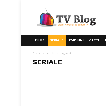
TvBlog
FILME
SERIALE
EMISIUNI
CARTI
Acasă
Seriale
Pagina 4
SERIALE