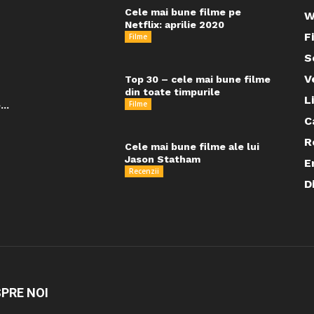
Cele mai bune filme pe
W
Netflix: aprilie 2020
F
Filme
S
V
Top 30 – cele mai bune filme
din toate timpurile
L
Filme
..
C
R
Cele mai bune filme ale lui
Jason Statham
E
Recenzii
D
PRE NOI