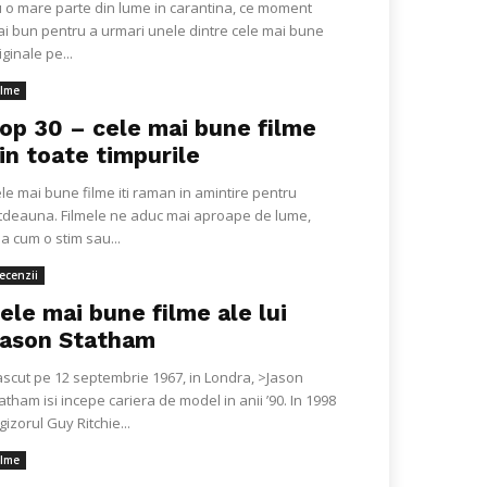
 o mare parte din lume in carantina, ce moment
i bun pentru a urmari unele dintre cele mai bune
iginale pe...
ilme
op 30 – cele mai bune filme
in toate timpurile
le mai bune filme iti raman in amintire pentru
tdeauna. Filmele ne aduc mai aproape de lume,
a cum o stim sau...
ecenzii
ele mai bune filme ale lui
ason Statham
scut pe 12 septembrie 1967, in Londra, >Jason
atham isi incepe cariera de model in anii ’90. In 1998
gizorul Guy Ritchie...
ilme