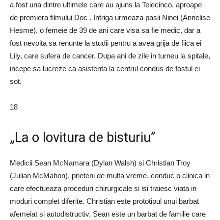
a fost una dintre ultimele care au ajuns la Telecinco, aproape
de premiera filmului Doc . Intriga urmeaza pasii Ninei (Annelise
Hesme), o femeie de 39 de ani care visa sa fie medic, dar a
fost nevoita sa renunte la studii pentru a avea grija de fiica ei
Lily, care sufera de cancer. Dupa ani de zile in turneu la spitale,
incepe sa lucreze ca asistenta la centrul condus de fostul ei
sot.
18
„La o lovitura de bisturiu”
Medicii Sean McNamara (Dylan Walsh) si Christian Troy
(Julian McMahon), prieteni de multa vreme, conduc o clinica in
care efectueaza proceduri chirurgicale si isi traiesc viata in
moduri complet diferite. Christian este prototipul unui barbat
afemeiat si autodistructiv, Sean este un barbat de familie care