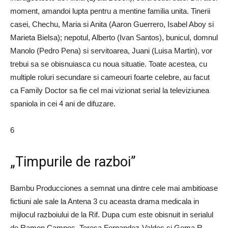
moment, amandoi lupta pentru a mentine familia unita. Tinerii
casei, Chechu, Maria si Anita (Aaron Guerrero, Isabel Aboy si
Marieta Bielsa); nepotul, Alberto (Ivan Santos), bunicul, domnul
Manolo (Pedro Pena) si servitoarea, Juani (Luisa Martin), vor
trebui sa se obisnuiasca cu noua situatie. Toate acestea, cu
multiple roluri secundare si cameouri foarte celebre, au facut
ca Family Doctor sa fie cel mai vizionat serial la televiziunea
spaniola in cei 4 ani de difuzare.
6
„Timpurile de razboi”
Bambu Producciones a semnat una dintre cele mai ambitioase
fictiuni ale sale la Antena 3 cu aceasta drama medicala in
mijlocul razboiului de la Rif. Dupa cum este obisnuit in serialul
de Ramon Campos, Teresa Fernandez-Valdes si Gema R.