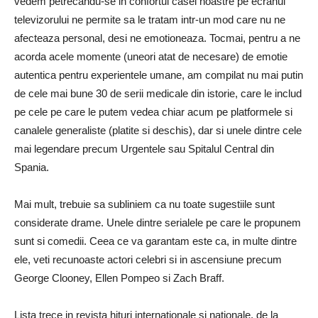
vedem petrecandu-se in confortul casei noastre pe ecranul
televizorului ne permite sa le tratam intr-un mod care nu ne
afecteaza personal, desi ne emotioneaza. Tocmai, pentru a ne
acorda acele momente (uneori atat de necesare) de emotie
autentica pentru experientele umane, am compilat nu mai putin
de cele mai bune 30 de serii medicale din istorie, care le includ
pe cele pe care le putem vedea chiar acum pe platformele si
canalele generaliste (platite si deschis), dar si unele dintre cele
mai legendare precum Urgentele sau Spitalul Central din
Spania.
Mai mult, trebuie sa subliniem ca nu toate sugestiile sunt
considerate drame. Unele dintre serialele pe care le propunem
sunt si comedii. Ceea ce va garantam este ca, in multe dintre
ele, veti recunoaste actori celebri si in ascensiune precum
George Clooney, Ellen Pompeo si Zach Braff.
Lista trece in revista hituri internationale si nationale, de la