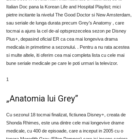
Italian Doc pana la Korean Life and Hospital Playlist; mici
pietre incitante la nivelul The Good Doctor si New Amsterdam,
sau seriale de lunga durata precum Grey’s Anatomy , care
tocmai a ajuns la cel de-al optsprezecelea sezon pe Disney
Plus+, depasind oficial ER ca cea mai longeviva drama
medicala in primetime a sezonului. . Pentru a nu rata acestea
si multe altele, iti oferim cea mai completa lista cu cele mai
bune seriale medicale pe care le poti urmari la televizor.
1
„Anatomia lui Grey”
Cu sezonul 18 tocmai finalizat, fictiunea Disney+, creata de
Shonda Rhimes, este una dintre cele mai longevive drame
medicale, cu 400 de episoade, care a inceput in 2005 cu o
tanara Meredith Gray (Ellen Pompeo) care isi incepe cariera