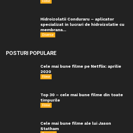
Filme
Hidroizolatii Conduraru – aplicator
specializat in lucrari de hidroizolatie cu
membrana...
Diverse
POSTURI POPULARE
Cele mai bune filme pe Netflix: aprilie
2020
Filme
Top 30 – cele mai bune filme din toate
timpurile
Filme
Cele mai bune filme ale lui Jason
Statham