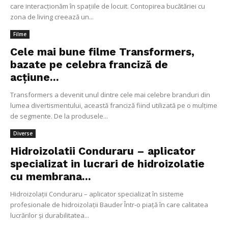
care interacționăm în spațiile de locuit. Contopirea bucătăriei cu
zona de living creează un...
Filme
Cele mai bune filme Transformers,
bazate pe celebra franciză de
acțiune...
Transformers a devenit unul dintre cele mai celebre branduri din
lumea divertismentului, această franciză fiind utilizată pe o mulțime
de segmente. De la produsele...
Diverse
Hidroizolatii Conduraru – aplicator
specializat in lucrari de hidroizolatie
cu membrana...
Hidroizolații Conduraru – aplicator specializat în sisteme
profesionale de hidroizolații Bauder Într-o piață în care calitatea
lucrărilor și durabilitatea...