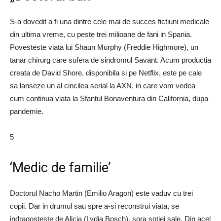
S-a dovedit a fi una dintre cele mai de succes fictiuni medicale
din ultima vreme, cu peste trei milioane de fani in Spania.
Povesteste viata lui Shaun Murphy (Freddie Highmore), un
tanar chirurg care sufera de sindromul Savant. Acum productia
creata de David Shore, disponibila si pe Netflix, este pe cale
sa lanseze un al cincilea serial la AXN, in care vom vedea
cum continua viata la Sfantul Bonaventura din California, dupa
pandemie.
5
‘Medic de familie’
Doctorul Nacho Martin (Emilio Aragon) este vaduv cu trei
copii. Dar in drumul sau spre a-si reconstrui viata, se
indragosteste de Alicia (Lydia Bosch), sora sotiei sale. Din acel