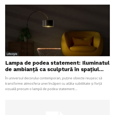
Lifestyle
Lampa de podea statement: Iluminatul
de ambianță ca sculptură în spațiul...
În universul decorului contemporan, puține obiecte reușesc să
transforme atmosfera unei încăperi cu atâta subtilitate și forță
vizuală precum o lampă de podea statement....