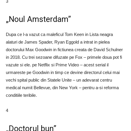
3
„Noul Amsterdam”
Dupa ce l-a vazut ca maleficul Tom Keen in Lista neagra
alaturi de James Spader, Ryan Eggold a intrat in pielea
doctorului Max Goodwin in fictiunea creata de David Schulner
in 2018. Cu trei sezoane difuzate pe Fox – primele doua pot fi
vazute si ele. pe Netflix si Prime Video – acest serial il
urmareste pe Goodwin in timp ce devine directorul celui mai
vechi spital public din Statele Unite – un adevarat centru
medical numit Bellevue, din New York – pentru a-si reforma
conditiile teribile.
4
„Doctorul bun”