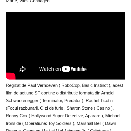
Marte, Vilos Cohaagen.
Regizat de Paul Verhoeven ( RoboCop, Basic Instinct ), acest
film de actiune SF contine o distributie formata din Arnold
Schwarzenegger ( Terminator, Predator ), Rachel Ticotin
(Focul razbunarii, O zi de furie , Sharon Stone ( Casino ),
Ronny Cox ( Hollywood Super Detective, Aparare ), Michael
Ironside ( Operatiune: Toy Soldiers ), Marshall Bell ( Dawn
Rescue, Count on Me ) si Mel Johnson Jr. ( Critaturas ),