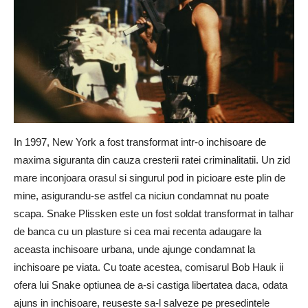
In 1997, New York a fost transformat intr-o inchisoare de
maxima siguranta din cauza cresterii ratei criminalitatii. Un zid
mare inconjoara orasul si singurul pod in picioare este plin de
mine, asigurandu-se astfel ca niciun condamnat nu poate
scapa. Snake Plissken este un fost soldat transformat in talhar
de banca cu un plasture si cea mai recenta adaugare la
aceasta inchisoare urbana, unde ajunge condamnat la
inchisoare pe viata. Cu toate acestea, comisarul Bob Hauk ii
ofera lui Snake optiunea de a-si castiga libertatea daca, odata
ajuns in inchisoare, reuseste sa-l salveze pe presedintele