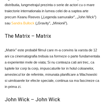
distributia, lungmetrajul prezinta o serie de actori cu o mare
traiectorie internationala in lumea celei de-a saptea arte
precum Keanu Reeves („Legenda samurailor”, „John Wick”)
sau
Sandra Bullock
(„Gravity”, „Minionii”).
The Matrix – Matrix
„Matrix” este probabil filmul care m-a convins la varsta de 12
ani ca cinematografia trebuia sa formeze o parte fundamentala
a experientei mele de viata; Si nu conteaza cati ani trec, ca
luptele lor corp la corp, impuscaturile lor in holul coloanelor,
amestecul lor de referinte, minunata planificare a Wachowski
si uimitoarele lor efecte speciale, continua sa ma fascineze ca
in prima zi.
John Wick – John Wick