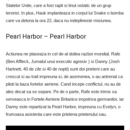
Statelor Unite, care a fost rapit si tinut ostatic de un grup
terorist. In plus, Hauk implanteaza in corpul lui Snake o bomba
care va detona la ora 22, daca nu indeplineste misiunea.
Pearl Harbor – Pearl Harbor
Actiunea ne plaseaza in cel de-al doilea razboi mondial. Rafe
(Ben Affleck, Jurnalul unui executiv agresiv ) si Danny (Josh
Hartnett, 40 de zile si 40 de nopti) sunt doi prieteni care au
crescut si au trait impreuna si, de asemenea, s-au antrenat ca
piloti la baza fortelor aeriene. Cand incepe conflictul, nu au de
ales decat sa se separe. Pe de o parte, Rafe este trimis sa
serveasca in Fortele Aeriene Britanice impotriva germanilor, iar
Danny este repartizat la Pearl Harbor, impreuna cu Evelyn, o
frumoasa asistenta care este prietena prietenului sau.