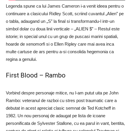
Legenda spune ca lui James Cameron i-a venit ideea pentru o
continuare a clasicului Ridley Scott, scriind cuvantul „Alien” pe
o tabla, adaugand un „S” la final si transformandu-l intr-un
simbol dolar cu doua linii verticale – „ALIEN $” – Restul este
istorie; in special unul cu un grup de puscasi marini spatiali,
hoarde de xenomorfi si o Ellen Ripley care mai avea inca
multe cartuse de ars pentru a-si consolida hegemonia ca
regina a genului.
First Blood – Rambo
Vorbind despre personaje mitice, nu l-am putut uita pe John
Rambo: veteranul de razboi cu stres post traumatic care a
debutat in acest apreciat clasic semnat de Ted Kotcheff in
1982. Un nou personaj de adaugat pe lista de icoane
personificata de Sylvester Stallone, cu ea parul in vant, bentita,
centura de glont si relatia ei tulbure cu colonelul Trautman si