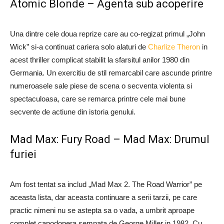
Atomic Blonde – Agenta sub acoperire
Una dintre cele doua reprize care au co-regizat primul „John
Wick” si-a continuat cariera solo alaturi de
Charlize Theron
in
acest thriller complicat stabilit la sfarsitul anilor 1980 din
Germania. Un exercitiu de stil remarcabil care ascunde printre
numeroasele sale piese de scena o secventa violenta si
spectaculoasa, care se remarca printre cele mai bune
secvente de actiune din istoria genului.
Mad Max: Fury Road – Mad Max: Drumul
furiei
Am fost tentat sa includ „Mad Max 2. The Road Warrior” pe
aceasta lista, dar aceasta continuare a serii tarzii, pe care
practic nimeni nu se astepta sa o vada, a umbrit aproape
complet capodopera semnata de George Miller in 1982. Cu