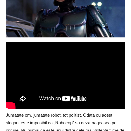
Jumatate om, jumatate robot, tot politist. Odata cu acest
slogan, este imposibil ca „Robocop” sa dezamageasca pe
oricine. Nu numai ca este unul dintre cele mai violente filme de