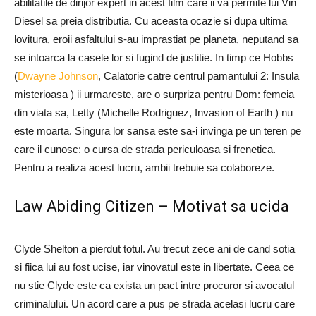
abilitatile de dirijor expert in acest film care ii va permite lui Vin
Diesel sa preia distributia. Cu aceasta ocazie si dupa ultima
lovitura, eroii asfaltului s-au imprastiat pe planeta, neputand sa
se intoarca la casele lor si fugind de justitie. In timp ce Hobbs
(
Dwayne Johnson
, Calatorie catre centrul pamantului 2: Insula
misterioasa ) ii urmareste, are o surpriza pentru Dom: femeia
din viata sa, Letty (Michelle Rodriguez, Invasion of Earth ) nu
este moarta. Singura lor sansa este sa-i invinga pe un teren pe
care il cunosc: o cursa de strada periculoasa si frenetica.
Pentru a realiza acest lucru, ambii trebuie sa colaboreze.
Law Abiding Citizen – Motivat sa ucida
Clyde Shelton a pierdut totul. Au trecut zece ani de cand sotia
si fiica lui au fost ucise, iar vinovatul este in libertate. Ceea ce
nu stie Clyde este ca exista un pact intre procuror si avocatul
criminalului. Un acord care a pus pe strada acelasi lucru care