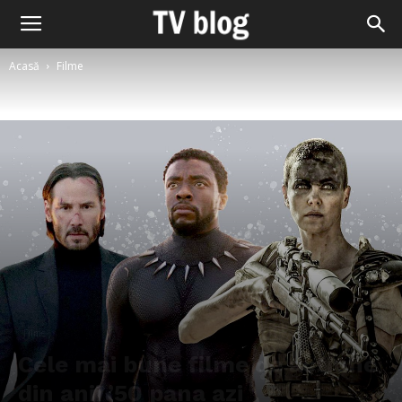
Acasă
Filme
Filme
Cele mai bune filme de actiune
din anii ’50 pana azi