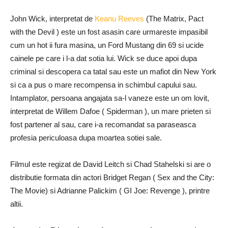
John Wick, interpretat de
Keanu Reeves
(The Matrix, Pact
with the Devil ) este un fost asasin care urmareste impasibil
cum un hot ii fura masina, un Ford Mustang din 69 si ucide
cainele pe care i l-a dat sotia lui. Wick se duce apoi dupa
criminal si descopera ca tatal sau este un mafiot din New York
si ca a pus o mare recompensa in schimbul capului sau.
Intamplator, persoana angajata sa-l vaneze este un om lovit,
interpretat de Willem Dafoe ( Spiderman ), un mare prieten si
fost partener al sau, care i-a recomandat sa paraseasca
profesia periculoasa dupa moartea sotiei sale.
Filmul este regizat de David Leitch si Chad Stahelski si are o
distributie formata din actori Bridget Regan ( Sex and the City:
The Movie) si Adrianne Palickim ( GI Joe: Revenge ), printre
altii.