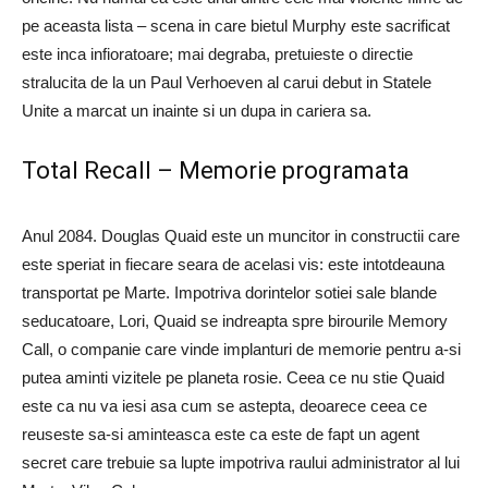
pe aceasta lista – scena in care bietul Murphy este sacrificat
este inca infioratoare; mai degraba, pretuieste o directie
stralucita de la un Paul Verhoeven al carui debut in Statele
Unite a marcat un inainte si un dupa in cariera sa.
Total Recall – Memorie programata
Anul 2084. Douglas Quaid este un muncitor in constructii care
este speriat in fiecare seara de acelasi vis: este intotdeauna
transportat pe Marte. Impotriva dorintelor sotiei sale blande
seducatoare, Lori, Quaid se indreapta spre birourile Memory
Call, o companie care vinde implanturi de memorie pentru a-si
putea aminti vizitele pe planeta rosie. Ceea ce nu stie Quaid
este ca nu va iesi asa cum se astepta, deoarece ceea ce
reuseste sa-si aminteasca este ca este de fapt un agent
secret care trebuie sa lupte impotriva raului administrator al lui