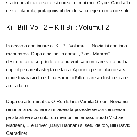
s-a incheiat cu ceea ce isi dorea cel mai mult Clyde. Cand afla
ce se intampla, protagonistul decide sa ia legea in mainile sale.
Kill Bill: Vol. 2 – Kill Bill: Volumul 2
In aceasta continuare a „Kill Bill Volumul I”, Novia isi continua
razbunarea. Dupa cinci ani in coma, „Black Mamba”
descopera cu surprindere ca au vrut sa o omoare si ca au luat
copilul pe care il astepta de la ea. Apoi incepe un plan de a-si
ucide tovarasii din echipa Sarpelui Killer, care au fost cei care
au tradat-o.
Dupa ce a terminat cu O-Ren Ishii si Vernita Green, Novia nu
renunta la razbunare si in aceasta poveste se concentreaza
pe stabilirea scorurilor cu membrii ei ramasi: Budd (Michael
Madsen), Elle Driver (Daryl Hannah) si seful de top, Bill (David
Carradine).