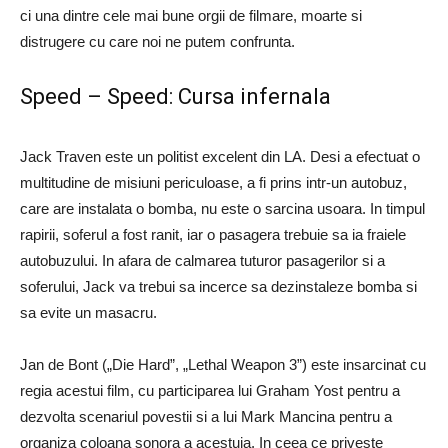
ci una dintre cele mai bune orgii de filmare, moarte si
distrugere cu care noi ne putem confrunta.
Speed – Speed: Cursa infernala
Jack Traven este un politist excelent din LA. Desi a efectuat o
multitudine de misiuni periculoase, a fi prins intr-un autobuz,
care are instalata o bomba, nu este o sarcina usoara. In timpul
rapirii, soferul a fost ranit, iar o pasagera trebuie sa ia fraiele
autobuzului. In afara de calmarea tuturor pasagerilor si a
soferului, Jack va trebui sa incerce sa dezinstaleze bomba si
sa evite un masacru.
Jan de Bont („Die Hard”, „Lethal Weapon 3”) este insarcinat cu
regia acestui film, cu participarea lui Graham Yost pentru a
dezvolta scenariul povestii si a lui Mark Mancina pentru a
organiza coloana sonora a acestuia. In ceea ce priveste