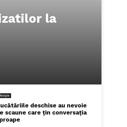
zatilor la
ifestyle
ucătăriile deschise au nevoie
e scaune care țin conversația
proape