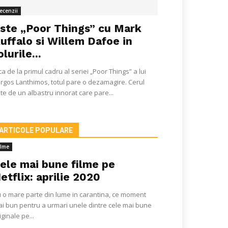
ecenzii
ste „Poor Things” cu Mark
uffalo si Willem Dafoe in
olurile...
ca de la primul cadru al seriei „Poor Things” a lui
rgos Lanthimos, totul pare o dezamagire. Cerul
te de un albastru innorat care pare...
ARTICOLE POPULARE
ilme
ele mai bune filme pe
etflix: aprilie 2020
 o mare parte din lume in carantina, ce moment
i bun pentru a urmari unele dintre cele mai bune
iginale pe...