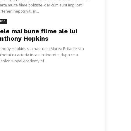
arte multe filme politiste, dar cum sunt implicati
rteneri nepotriviti, in...
ilme
ele mai bune filme ale lui
nthony Hopkins
thony Hopkins s-a nascut in Marea Britanie si a
chetat cu actoria inca din tinerete, dupa ce a
solvit “Royal Academy of...