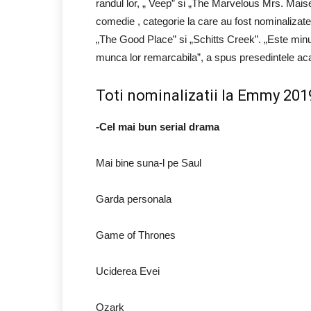
randul lor, „ Veep” si „The Marvelous Mrs. Ma
comedie , categorie la care au fost nominalizate
„The Good Place” si „Schitts Creek”. „Este minu
munca lor remarcabila”, a spus presedintele a
Toti nominalizatii la Emmy 201
-Cel mai bun serial drama
Mai bine suna-l pe Saul
Garda personala
Game of Thrones
Uciderea Evei
Ozark