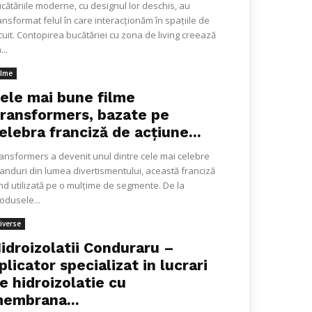
cătăriile moderne, cu designul lor deschis, au
ansformat felul în care interacționăm în spațiile de
cuit. Contopirea bucătăriei cu zona de living creează
...
ilme
ele mai bune filme
ransformers, bazate pe
elebra franciză de acțiune...
ansformers a devenit unul dintre cele mai celebre
anduri din lumea divertismentului, această franciză
ind utilizată pe o mulțime de segmente. De la
odusele...
iverse
idroizolatii Conduraru –
plicator specializat in lucrari
e hidroizolatie cu
embrana...