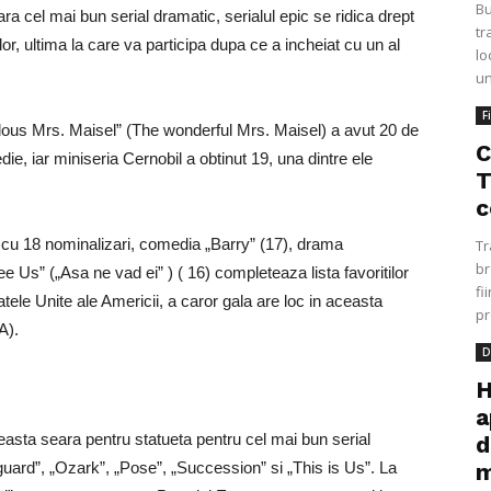
Bu
a cel mai bun serial dramatic, serialul epic se ridica drept
tr
r, ultima la care va participa dupa ce a incheiat cu un al
lo
un
F
us Mrs. Maisel” (The wonderful Mrs. Maisel) a avut 20 de
C
ie, iar miniseria Cernobil a obtinut 19, una dintre ele
T
c
 cu 18 nominalizari, comedia „Barry” (17), drama
Tr
br
Us” („Asa ne vad ei” ) ( 16) completeaza lista favoritilor
fi
tele Unite ale Americii, a caror gala are loc in aceasta
pr
A).
D
H
a
asta seara pentru statueta pentru cel mai bun serial
d
yguard”, „Ozark”, „Pose”, „Succession” si „This is Us”. La
m