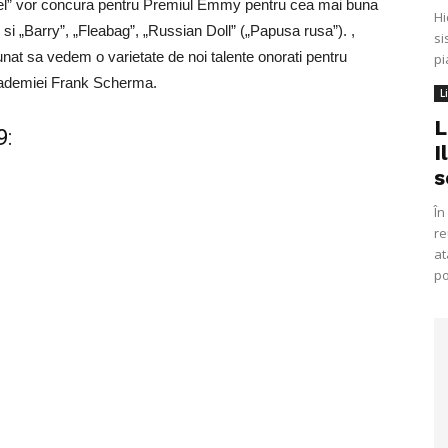
isel” vor concura pentru Premiul Emmy pentru cea mai buna
Hi
 si „Barry”, „Fleabag”, „Russian Doll” („Papusa rusa”). ,
si
nat sa vedem o varietate de noi talente onorati pentru
pi
cademiei Frank Scherma.
L
L
9:
I
s
În
re
at
po