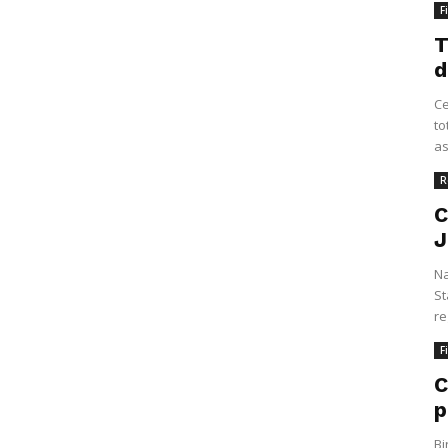
F
T
d
Ce
to
as
R
C
J
Na
St
re
F
C
p
Bi