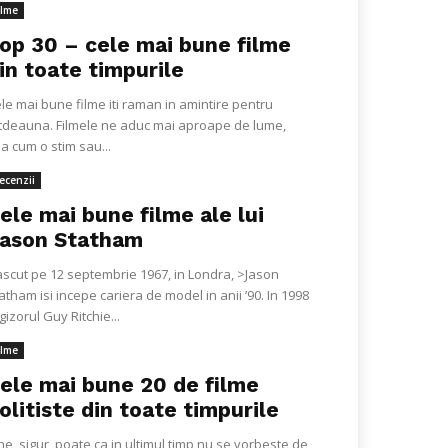
ilme
op 30 – cele mai bune filme
in toate timpurile
le mai bune filme iti raman in amintire pentru
tdeauna. Filmele ne aduc mai aproape de lume,
a cum o stim sau...
ecenzii
ele mai bune filme ale lui
ason Statham
scut pe 12 septembrie 1967, in Londra, >Jason
atham isi incepe cariera de model in anii ’90. In 1998
gizorul Guy Ritchie...
ilme
ele mai bune 20 de filme
olitiste din toate timpurile
ne, sigur, poate ca in ultimul timp nu se vorbeste de