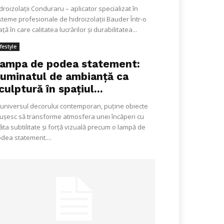
droizolații Conduraru – aplicator specializat în
steme profesionale de hidroizolații Bauder Într-o
ață în care calitatea lucrărilor și durabilitatea...
ifestyle
ampa de podea statement:
luminatul de ambianță ca
culptură în spațiul...
 universul decorului contemporan, puține obiecte
ușesc să transforme atmosfera unei încăperi cu
âta subtilitate și forță vizuală precum o lampă de
dea statement....