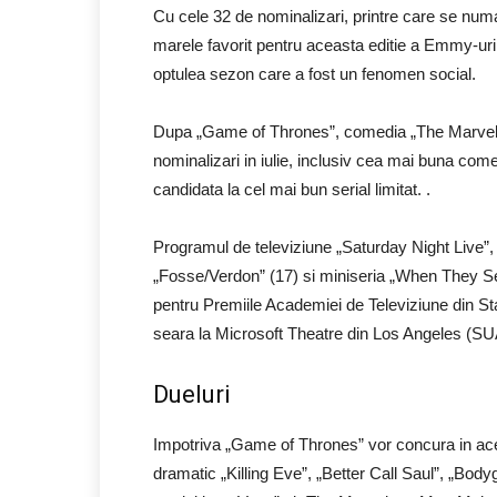
Cu cele 32 de nominalizari, printre care se numar
marele favorit pentru aceasta editie a Emmy-urilo
optulea sezon care a fost un fenomen social.
Dupa „Game of Thrones”, comedia „The Marvelo
nominalizari in iulie, inclusiv cea mai buna comed
candidata la cel mai bun serial limitat. .
Programul de televiziune „Saturday Night Live”,
„Fosse/Verdon” (17) si miniseria „When They See 
pentru Premiile Academiei de Televiziune din Sta
seara la Microsoft Theatre din Los Angeles (SU
Dueluri
Impotriva „Game of Thrones” vor concura in ace
dramatic „Killing Eve”, „Better Call Saul”, „Bod