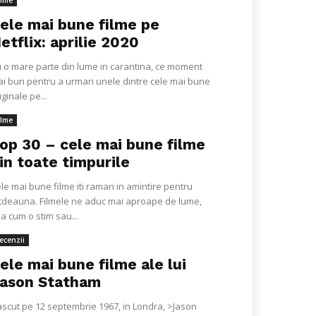
ilme
ele mai bune filme pe
etflix: aprilie 2020
 o mare parte din lume in carantina, ce moment
i bun pentru a urmari unele dintre cele mai bune
iginale pe...
ilme
op 30 – cele mai bune filme
in toate timpurile
le mai bune filme iti raman in amintire pentru
tdeauna. Filmele ne aduc mai aproape de lume,
a cum o stim sau...
ecenzii
ele mai bune filme ale lui
ason Statham
scut pe 12 septembrie 1967, in Londra, >Jason