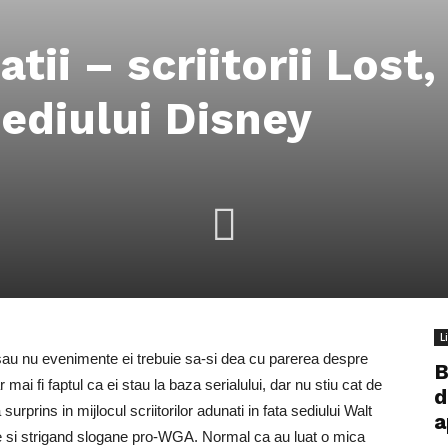
ii – scriitorii Lost,
sediului Disney
L
 sau nu evenimente ei trebuie sa-si dea cu parerea despre
B
r mai fi faptul ca ei stau la baza serialului, dar nu stiu cat de
d
urprins in mijlocul scriitorilor adunati in fata sediului Walt
a
se si strigand slogane pro-WGA. Normal ca au luat o mica