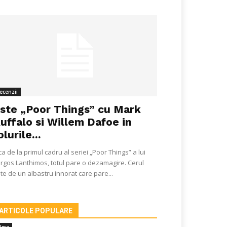
ecenzii
ste „Poor Things” cu Mark
uffalo si Willem Dafoe in
olurile...
ca de la primul cadru al seriei „Poor Things” a lui
rgos Lanthimos, totul pare o dezamagire. Cerul
te de un albastru innorat care pare...
ARTICOLE POPULARE