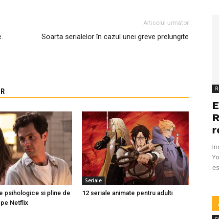
Articolul următor
.
Soarta serialelor în cazul unei greve prelungite
R
OR
E
R
r
In
Yo
es
Seriale
e psihologice si pline de
12 seriale animate pentru adulti
pe Netflix