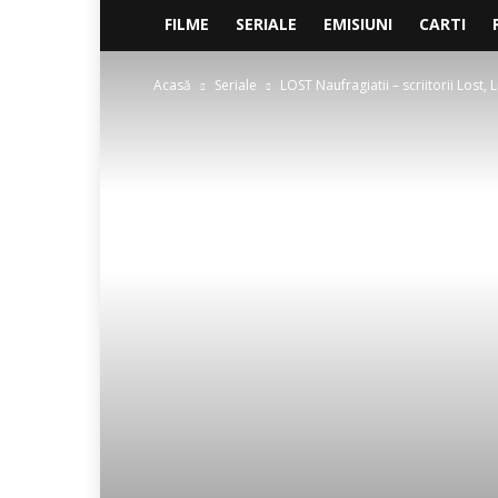
FILME
SERIALE
EMISIUNI
CARTI
Acasă
Seriale
LOST Naufragiatii – scriitorii Lost, 