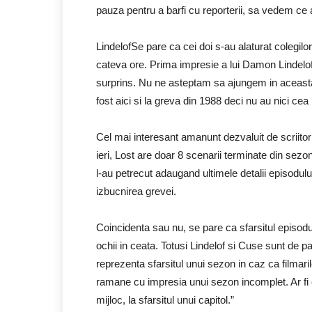
pauza pentru a barfi cu reporterii, sa vedem ce 
LindelofSe pare ca cei doi s-au alaturat colegilo
cateva ore. Prima impresie a lui Damon Lindelof a 
surprins. Nu ne asteptam sa ajungem in aceasta s
fost aici si la greva din 1988 deci nu au nici c
Cel mai interesant amanunt dezvaluit de scriitori
ieri, Lost are doar 8 scenarii terminate din sezon
l-au petrecut adaugand ultimele detalii episodulu
izbucnirea grevei.
Coincidenta sau nu, se pare ca sfarsitul episodul
ochii in ceata. Totusi Lindelof si Cuse sunt de p
reprezenta sfarsitul unui sezon in caz ca filmaril
ramane cu impresia unui sezon incomplet. Ar fi ca
mijloc, la sfarsitul unui capitol.”