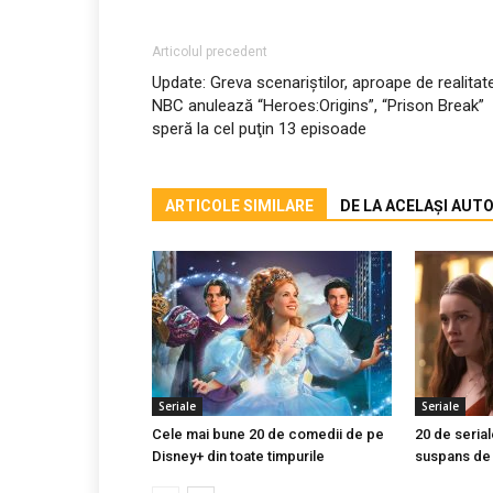
Articolul precedent
Update: Greva scenariştilor, aproape de realitate
NBC anulează “Heroes:Origins”, “Prison Break”
speră la cel puţin 13 episoade
ARTICOLE SIMILARE
DE LA ACELAȘI AUT
Seriale
Seriale
Cele mai bune 20 de comedii de pe
20 de serial
Disney+ din toate timpurile
suspans de 