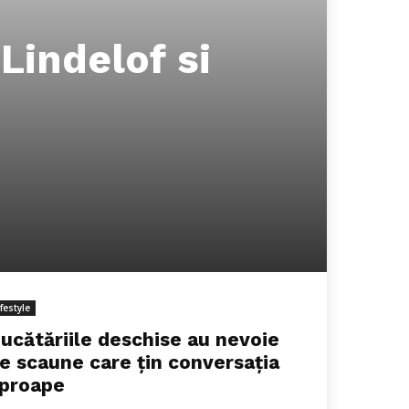
 Lindelof si
ifestyle
ucătăriile deschise au nevoie
e scaune care țin conversația
proape