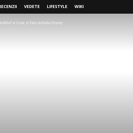
RECENZII
VEDETE
LIFESTYLE
WIKI
Lindelof si Cuse, in fata sediului Disney