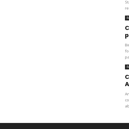
St
re
F
C
p
Bi
fo
pa
F
C
A
An
co
ab