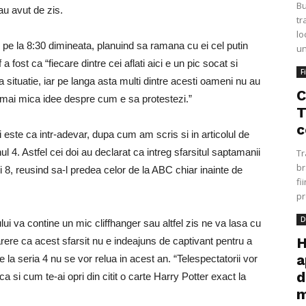
Bu
au avut de zis.
tr
lo
r pe la 8:30 dimineata, planuind sa ramana cu ei cel putin
un
fost ca “fiecare dintre cei aflati aici e un pic socat si
F
ituatie, iar pe langa asta multi dintre acesti oameni nu au
C
ea mai mica idee despre cum e sa protestezi.”
T
c
 este ca intr-adevar, dupa cum am scris si in articolul de
ul 4. Astfel cei doi au declarat ca intreg sfarsitul saptamanii
Tr
br
i 8, reusind sa-l predea celor de la ABC chiar inainte de
fi
pr
D
ui va contine un mic cliffhanger sau altfel zis ne va lasa cu
H
arere ca acest sfarsit nu e indeajuns de captivant pentru a
a
e la seria 4 nu se vor relua in acest an. “Telespectatorii vor
d
 si cum te-ai opri din citit o carte Harry Potter exact la
m