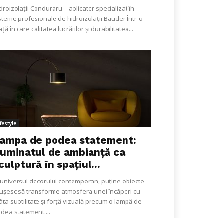
droizolații Conduraru – aplicator specializat în
steme profesionale de hidroizolații Bauder Într-o
ață în care calitatea lucrărilor și durabilitatea...
ifestyle
ampa de podea statement:
luminatul de ambianță ca
culptură în spațiul...
 universul decorului contemporan, puține obiecte
ușesc să transforme atmosfera unei încăperi cu
âta subtilitate și forță vizuală precum o lampă de
dea statement....