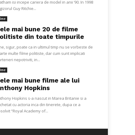
atham isi incepe cariera de model in anii ’90. In 1998
gizorul Guy Ritchie...
ilme
ele mai bune 20 de filme
olitiste din toate timpurile
ne, sigur, poate ca in ultimul timp nu se vorbeste de
arte multe filme politiste, dar cum sunt implicati
rteneri nepotriviti, in...
ilme
ele mai bune filme ale lui
nthony Hopkins
thony Hopkins s-a nascut in Marea Britanie si a
chetat cu actoria inca din tinerete, dupa ce a
solvit “Royal Academy of...