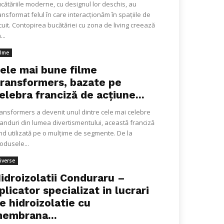
cătăriile moderne, cu designul lor deschis, au
ansformat felul în care interacționăm în spațiile de
cuit. Contopirea bucătăriei cu zona de living creează
...
ilme
ele mai bune filme
ransformers, bazate pe
elebra franciză de acțiune...
ansformers a devenit unul dintre cele mai celebre
anduri din lumea divertismentului, această franciză
ind utilizată pe o mulțime de segmente. De la
odusele...
iverse
idroizolatii Conduraru –
plicator specializat in lucrari
e hidroizolatie cu
embrana...