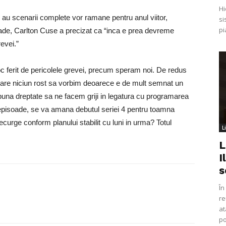
Hi
au scenarii complete vor ramane pentru anul viitor,
si
pi
ade, Carlton Cuse a precizat ca “inca e prea devreme
evei.”
oc ferit de pericolele grevei, precum speram noi. De redus
are niciun rost sa vorbim deoarece e de mult semnat un
una dreptate sa ne facem griji in legatura cu programarea
episoade, se va amana debutul seriei 4 pentru toamna
curge conform planului stabilit cu luni in urma? Totul
L
L
I
s
În
re
at
po