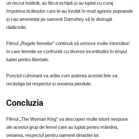
un recrut hotărât, au făcut echipă și au luptat cu curaj
împotriva ticăloșilor care le-au înrobit în mod agresiv popoarele
și i-au amenințat pe oamenii Damohey să le distrugă
rădăcinile.
Filmul „Regele femeilor” continuă să urmeze multe întorsături
în care femeile se confruntă cu diverse incertitudini în timpul
luptei pentru libertate.
Punctul culminant va arăta cum puterea acestei fete va
recâștiga tot respectul și onoarea pierdute.
Concluzia
Filmul „The Woman King” va descoperi multe istorii nespuse
ale acestui grup de femei care au luptat pentru mândria,
onoarea, respectul pentru oamenii dinastiei lor.