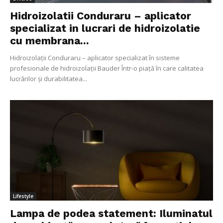
Hidroizolatii Conduraru – aplicator
specializat in lucrari de hidroizolatie
cu membrana...
Hidroizolații Conduraru – aplicator specializat în sisteme
profesionale de hidroizolații Bauder Într-o piață în care calitatea
lucrărilor și durabilitatea...
Lifestyle
Lampa de podea statement: Iluminatul