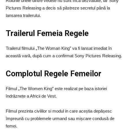
Rolurile unele dintre vedete nu sunt încă dezvăluite, iar Sony
Pictures Releasing a decis să păstreze secretul până la
lansarea trailerului.
Trailerul Femeia Regele
Trailerul filmului „The Woman King” va fi lansat imediat în
această vară, după cum a confirmat Sony Pictures Releasing.
Complotul Regele Femeilor
Filmul „The Women King” este realizat pe baza istoriei
îndrăznețe a Africii de Vest.
Filmul prezinta civililor si modul in care aceștia depășesc
împreună cu problemele urmand sau mișcare condusă de
femei.