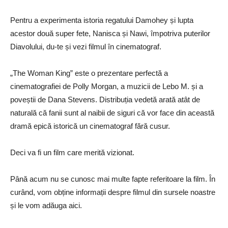
Pentru a experimenta istoria regatului Damohey și lupta
acestor două super fete, Nanisca și Nawi, împotriva puterilor
Diavolului, du-te și vezi filmul în cinematograf.
„The Woman King” este o prezentare perfectă a
cinematografiei de Polly Morgan, a muzicii de Lebo M. și a
poveștii de Dana Stevens. Distribuția vedetă arată atât de
naturală că fanii sunt al naibii de siguri că vor face din această
dramă epică istorică un cinematograf fără cusur.
Deci va fi un film care merită vizionat.
Până acum nu se cunosc mai multe fapte referitoare la film. În
curând, vom obține informații despre filmul din sursele noastre
și le vom adăuga aici.