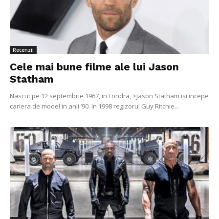
Recenzii
Cele mai bune filme ale lui Jason
Statham
Nascut pe 12 septembrie 1967, in Londra, >Jason Statham isi incepe
cariera de model in anii ’90. In 1998 regizorul Guy Ritchie...