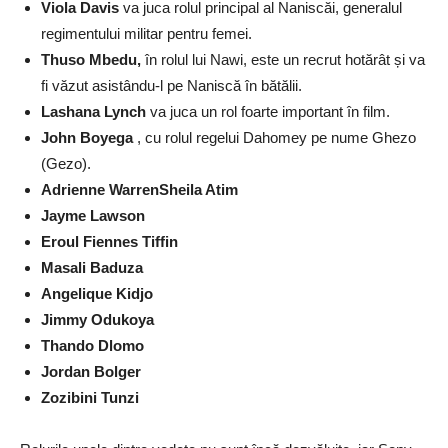
Viola Davis
va juca rolul principal al Naniscăi, generalul
regimentului militar pentru femei.
Thuso Mbedu,
în rolul lui Nawi, este un recrut hotărât și va
fi văzut asistându-l pe Naniscă în bătălii.
Lashana Lynch
va juca un rol foarte important în film.
John Boyega
, cu rolul regelui Dahomey pe nume Ghezo
(Gezo).
Adrienne WarrenSheila Atim
Jayme Lawson
Eroul Fiennes Tiffin
Masali Baduza
Angelique Kidjo
Jimmy Odukoya
Thando Dlomo
Jordan Bolger
Zozibini Tunzi