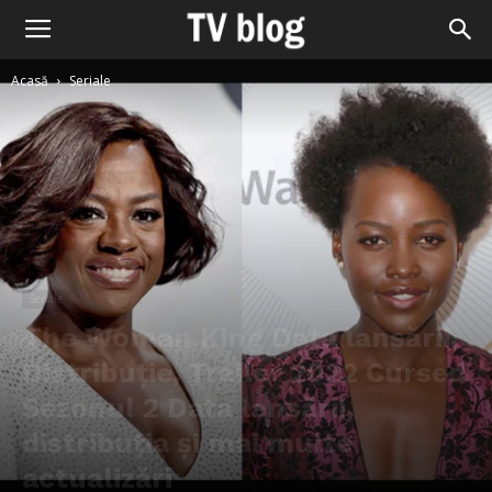
Acasă
Seriale
Seriale
The Woman King Data lansării,
Distribuție, Trailer 2022 Cursed
Sezonul 2 Data lansării,
distribuția și mai multe
actualizări