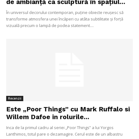
de ambianță ca sculptură în spațiul...
În universul decorului contemporan, puține obiecte reușesc să
transforme atmosfera unei încăperi cu atâta subtilitate și forță
vizuală precum o lampă de podea statement....
Recenzii
Este „Poor Things” cu Mark Ruffalo si
Willem Dafoe in rolurile...
Inca de la primul cadru al seriei „Poor Things” a lui Yorgos
Lanthimos, totul pare o dezamagire. Cerul este de un albastru