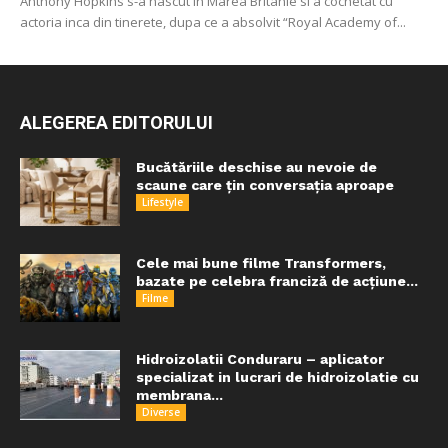
Anthony Hopkins s-a nascut in Marea Britanie si a cochetat cu
actoria inca din tinerete, dupa ce a absolvit “Royal Academy of...
ALEGEREA EDITORULUI
Bucătăriile deschise au nevoie de
scaune care țin conversația aproape
Lifestyle
Cele mai bune filme Transformers,
bazate pe celebra franciză de acțiune...
Filme
Hidroizolatii Conduraru – aplicator
specializat in lucrari de hidroizolatie cu
membrana...
Diverse