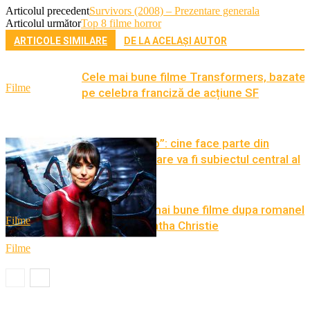
Articolul precedent
Survivors (2008) – Prezentare generala
Articolul următor
Top 8 filme horror
ARTICOLE SIMILARE
DE LA ACELAȘI AUTOR
Cele mai bune filme Transformers, bazate
Filme
pe celebra franciză de acțiune SF
„Madame Web”: cine face parte din
distributie si care va fi subiectul central al
filmului?
5 dintre cele mai bune filme dupa romanel
Filme
scriitoarei Agatha Christie
Filme