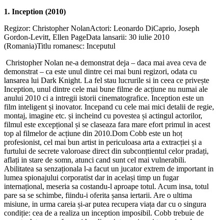
1. Inception (2010)
Regizor: Christopher NolanActori: Leonardo DiCaprio, Joseph
Gordon-Levitt, Ellen PageData lansarii: 30 iulie 2010
(Romania)Titlu romanesc: Inceputul
Christopher Nolan ne-a demonstrat deja – daca mai avea ceva de
demonstrat – ca este unul dintre cei mai buni regizori, odata cu
lansarea lui Dark Knight. La fel stau lucrurile si in ceea ce privește
Inception, unul dintre cele mai bune filme de acțiune nu numai ale
anului 2010 ci a intregii istorii cinematografice. Inception este un
film inteligent și inovator. Incepand cu cele mai mici detalii de regie,
montaj, imagine etc. și incheind cu povestea și actingul actorilor,
filmul este excepțional și se claseaza fara mare efort primul in acest
top al filmelor de acțiune din 2010.
Dom Cobb este un hoț
profesionist, cel mai bun artist in periculoasa arta a extracției și a
furtului de secrete valoroase direct din subconțtientul celor pradați,
aflați in stare de somn, atunci cand sunt cel mai vulnerabili.
Abilitatea sa senzaționala l-a facut un jucator extrem de important in
lumea spionajului corporatist dar in același timp un fugar
internațional, meseria sa costandu-l aproape totul. Acum insa, totul
pare sa se schimbe, fiindu-i oferita șansa iertarii. Are o ultima
misiune, in urma careia și-ar putea recupera viața dar cu o singura
condiție: cea de a realiza un inception imposibil. Cobb trebuie de