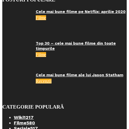
Cele mai bune filme pe Netflix: aprilie 2020
Filme
Top 30 – cele mai bune filme din toate
timpurile
Filme
Cele mai bune filme ale lui Jason Statham
Recenzii
CATEGORIE POPULARĂ
Wiki
1217
Filme
580
Seriale
517