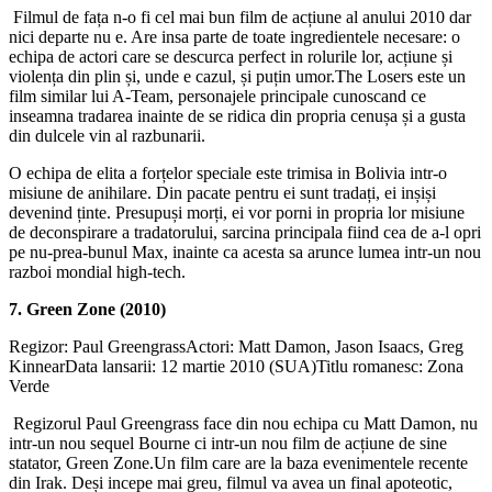
Filmul de fața n-o fi cel mai bun film de acțiune al anului 2010 dar
nici departe nu e. Are insa parte de toate ingredientele necesare: o
echipa de actori care se descurca perfect in rolurile lor, acțiune și
violența din plin și, unde e cazul, și puțin umor.The Losers este un
film similar lui A-Team, personajele principale cunoscand ce
inseamna tradarea inainte de se ridica din propria cenușa și a gusta
din dulcele vin al razbunarii.
O echipa de elita a forțelor speciale este trimisa in Bolivia intr-o
misiune de anihilare. Din pacate pentru ei sunt tradați, ei inșiși
devenind ținte. Presupuși morți, ei vor porni in propria lor misiune
de deconspirare a tradatorului, sarcina principala fiind cea de a-l opri
pe nu-prea-bunul Max, inainte ca acesta sa arunce lumea intr-un nou
razboi mondial high-tech.
7. Green Zone (2010)
Regizor: Paul GreengrassActori: Matt Damon, Jason Isaacs, Greg
KinnearData lansarii: 12 martie 2010 (SUA)Titlu romanesc: Zona
Verde
Regizorul Paul Greengrass face din nou echipa cu Matt Damon, nu
intr-un nou sequel Bourne ci intr-un nou film de acțiune de sine
statator, Green Zone.Un film care are la baza evenimentele recente
din Irak. Deși incepe mai greu, filmul va avea un final apoteotic,