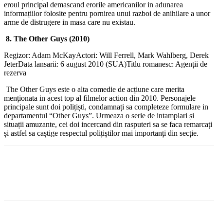
eroul principal demascand erorile americanilor in adunarea
informațiilor folosite pentru pornirea unui razboi de anihilare a unor
arme de distrugere in masa care nu existau.
8. The Other Guys (2010)
Regizor: Adam McKayActori: Will Ferrell, Mark Wahlberg, Derek
JeterData lansarii: 6 august 2010 (SUA)Titlu romanesc: Agenții de
rezerva
The Other Guys este o alta comedie de acțiune care merita
menționata in acest top al filmelor action din 2010. Personajele
principale sunt doi polițiști, condamnați sa completeze formulare in
departamentul “Other Guys”. Urmeaza o serie de intamplari și
situații amuzante, cei doi incercand din rasputeri sa se faca remarcați
și astfel sa caștige respectul polițiștilor mai importanți din secție.