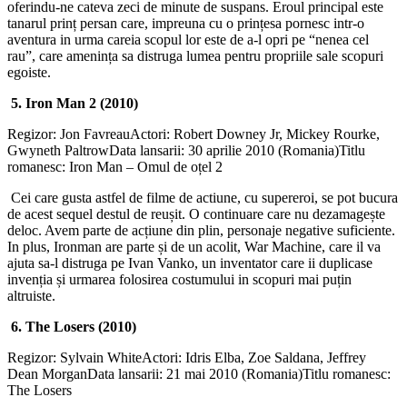
oferindu-ne cateva zeci de minute de suspans. Eroul principal este
tanarul prinț persan care, impreuna cu o prințesa pornesc intr-o
aventura in urma careia scopul lor este de a-l opri pe “nenea cel
rau”, care amenința sa distruga lumea pentru propriile sale scopuri
egoiste.
5. Iron Man 2 (2010)
Regizor: Jon FavreauActori: Robert Downey Jr, Mickey Rourke,
Gwyneth PaltrowData lansarii: 30 aprilie 2010 (Romania)Titlu
romanesc: Iron Man – Omul de oțel 2
Cei care gusta astfel de filme de actiune, cu supereroi, se pot bucura
de acest sequel destul de reușit. O continuare care nu dezamagește
deloc. Avem parte de acțiune din plin, personaje negative suficiente.
In plus, Ironman are parte și de un acolit, War Machine, care il va
ajuta sa-l distruga pe Ivan Vanko, un inventator care ii duplicase
invenția și urmarea folosirea costumului in scopuri mai puțin
altruiste.
6. The Losers (2010)
Regizor: Sylvain WhiteActori: Idris Elba, Zoe Saldana, Jeffrey
Dean MorganData lansarii: 21 mai 2010 (Romania)Titlu romanesc:
The Losers