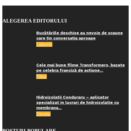
ALEGEREA EDITORULUI
Bucătăriile deschise au nevoie de scaune
care țin conversația aproape
Lifestyle
Cele mai bune filme Transformers, bazate
pe celebra franciză de acțiune...
Filme
Hidroizolatii Conduraru – aplicator
specializat in lucrari de hidroizolatie cu
membrana...
Diverse
POSTURI POPULARE