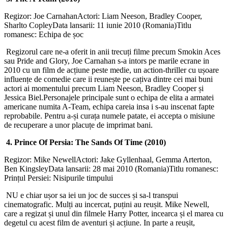
Regizor: Joe CarnahanActori: Liam Neeson, Bradley Cooper,
Sharlto CopleyData lansarii: 11 iunie 2010 (Romania)Titlu
romanesc: Echipa de șoc
Regizorul care ne-a oferit in anii trecuți filme precum Smokin Aces
sau Pride and Glory, Joe Carnahan s-a intors pe marile ecrane in
2010 cu un film de acțiune peste medie, un action-thriller cu ușoare
influențe de comedie care ii reunește pe cațiva dintre cei mai buni
actori ai momentului precum Liam Neeson, Bradley Cooper și
Jessica Biel.Personajele principale sunt o echipa de elita a armatei
americane numita A-Team, echipa careia insa i s-au inscenat fapte
reprobabile. Pentru a-și curața numele patate, ei accepta o misiune
de recuperare a unor placuțe de imprimat bani.
4. Prince Of Persia: The Sands Of Time (2010)
Regizor: Mike NewellActori: Jake Gyllenhaal, Gemma Arterton,
Ben KingsleyData lansarii: 28 mai 2010 (Romania)Titlu romanesc:
Prințul Persiei: Nisipurile timpului
NU e chiar ușor sa iei un joc de succes și sa-l transpui
cinematografic. Mulți au incercat, puțini au reușit. Mike Newell,
care a regizat și unul din filmele Harry Potter, incearca și el marea cu
degetul cu acest film de aventuri și acțiune. In parte a reușit,