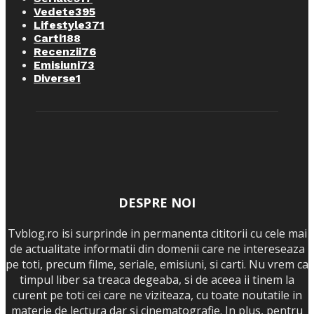
Vedete
395
Lifestyle
371
Carti
188
Recenzii
76
Emisiuni
73
Diverse
1
DESPRE NOI
Tvblog.ro isi surprinde in permanenta cititorii cu cele mai
de actualitate informatii din domenii care ne intereseaza
pe toti, precum filme, seriale, emisiuni, si carti. Nu vrem ca
timpul liber sa treaca degeaba, si de aceea ii tinem la
curent pe toti cei care ne viziteaza, cu toate noutatile in
materie de lectura dar si cinematografie. In plus, pentru