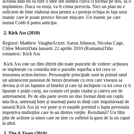
aceasta data nu sa fure o idee din mintea cuiva ci tocmai pe dos, sa o
implanteze. Daca va reuși, va fi crima percecta. Nici un plan nu e
suficient de bine elaborat insa pentru a-i proteja echipa in fața unui
inamic care le poate prezice fiecare mișcare. Un inamic pe care
numai Cobb il putea anticipa.
2. Kick Ass (2010)
Regizor: Matthew VaughnActori: Aaron Johnson, Nicolas Cage,
Chloe MoretzData lansarii: 22 aprilie 2010 (Romania)Titlu
romanesc: Kick Ass
Kick Ass este un film diferit din toate punctele de vedere: acțiunea
se impletește cu comedia intr-o parodie superba a tot ceea ce
inseamna action-heroes. Personajele principale sunt in primul rand
un adolescent pasionat de benzi desenate cu eroi care viseaza sa
devina și el un luptator al binelui și care iși inchipuie ca tot ceea ce ii
lipsește e puțin curaj, un costum cel puțin ciudat și cateva ore de
antrenament. Pe de alta parte avem un duo format dintr-un cuplu
tata-fica, antrenați bine și inarmați pana in dinți care impulsionați de
tanarul Kick Ass iși vor pune și ei maștile pornind o lupta personala
impotriva mafioților care le-au distrus viețile. Rezultatul? Un film
plin de acțiune și umor care ne ține cu sufletul la gura de la un capat
la altul.
3. The A Team (2010)