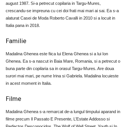
august 1987. Si-a petrecut copilaria in Targu-Mures,
crescandu-se impreuna cu cei doi frati mai mari ai sai. Ea s-a
alaturat Casei de Moda Roberto Cavalli in 2010 si a locuit in
Italia pana in 2018.
Familie
Madalina Ghenea este fiica lui Elena Ghenea si a lui Ion
Ghenea. Ea s-a nascut in Baia Mare, Romania, si a petrecut o
buna parte din copilaria sa in orasul Targu-Mures. Are doua
surori mai mari, pe nume Irina si Gabriela. Madalina locuieste
in acest moment in Italia.
Filme
Madalina Ghenea s-a remarcat de-a lungul timpului aparand in
filme precum Il Passato E Presente, L’Estate Addosso si
Perfectos Desconocidos, The Wolf of Wall Street, Youth si In