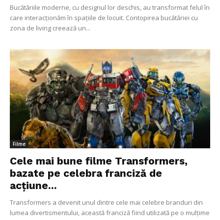
Bucătăriile moderne, cu designul lor deschis, au transformat felul în
care interacționăm în spațiile de locuit. Contopirea bucătăriei cu
zona de living creează un...
Filme
Cele mai bune filme Transformers,
bazate pe celebra franciză de
acțiune...
Transformers a devenit unul dintre cele mai celebre branduri din
lumea divertismentului, această franciză fiind utilizată pe o mulțime