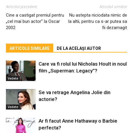
Articolul precedent
Articolul următor
Cine a castigat premiul pentru
Nu astepta niciodata nimic de
„cel mai bun actor” la Oscar
la altii, pentru ca s-ar putea sa
2002
fii dezamagit
ARTICOLE SIMILARE
DE LA ACELAȘI AUTOR
Care va fi rolul lui Nicholas Hoult in noul
film „Superman: Legacy”?
Vedete
Se va retrage Angelina Jolie din
actorie?
Vedete
Ar fi facut Anne Hathaway o Barbie
perfecta?