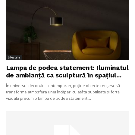
Lifestyle
Lampa de podea statement: Iluminatul
de ambianță ca sculptură în spațiul...
În universul decorului contemporan, puține obiecte reușesc să
transforme atmosfera unei încăperi cu atâta subtilitate și forță
vizuală precum o lampă de podea statement....