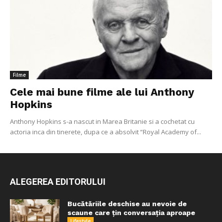
Filme
Cele mai bune filme ale lui Anthony
Hopkins
Anthony Hopkins s-a nascut in Marea Britanie si a cochetat cu
actoria inca din tinerete, dupa ce a absolvit “Royal Academy of...
ALEGEREA EDITORULUI
Bucătăriile deschise au nevoie de
scaune care țin conversația aproape
Lifestyle