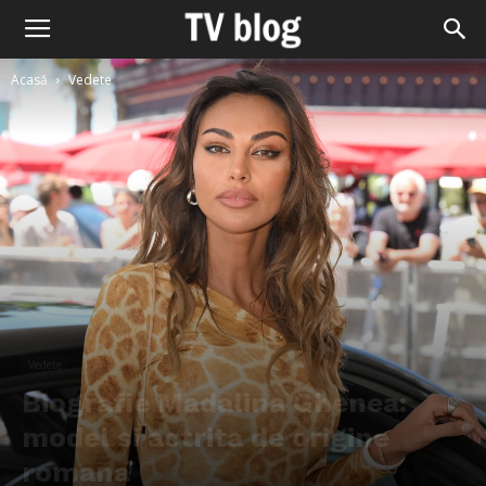
Acasă
Vedete
Vedete
Biografie Madalina Ghenea:
model si actrita de origine
romana