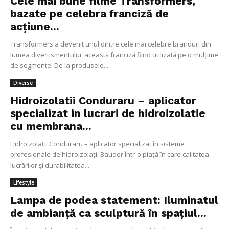
Cele mai bune filme Transformers,
bazate pe celebra franciză de
acțiune...
Transformers a devenit unul dintre cele mai celebre branduri din
lumea divertismentului, această franciză fiind utilizată pe o mulțime
de segmente. De la produsele...
Diverse
Hidroizolatii Conduraru – aplicator
specializat in lucrari de hidroizolatie
cu membrana...
Hidroizolații Conduraru – aplicator specializat în sisteme
profesionale de hidroizolații Bauder Într-o piață în care calitatea
lucrărilor și durabilitatea...
Lifestyle
Lampa de podea statement: Iluminatul
de ambianță ca sculptură în spațiul...