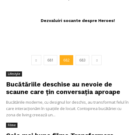
Dezvaluiri socante despre Heroes!
681
682
683
Lifestyle
Bucătăriile deschise au nevoie de
scaune care țin conversația aproape
Bucătăriile moderne, cu designul lor deschis, au transformat felul în
care interacționăm în spațiile de locuit. Contopirea bucătăriei cu
zona de living creează un...
Filme