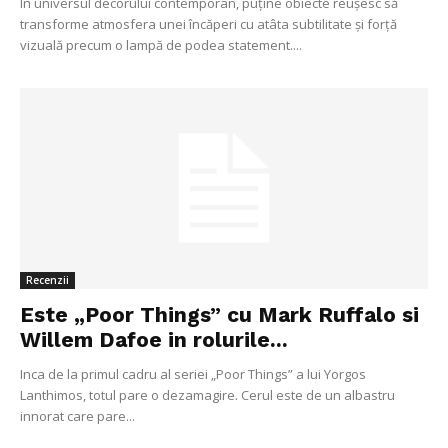
În universul decorului contemporan, puține obiecte reușesc să
transforme atmosfera unei încăperi cu atâta subtilitate și forță
vizuală precum o lampă de podea statement....
Recenzii
Este „Poor Things” cu Mark Ruffalo si
Willem Dafoe in rolurile...
Inca de la primul cadru al seriei „Poor Things” a lui Yorgos
Lanthimos, totul pare o dezamagire. Cerul este de un albastru
innorat care pare...