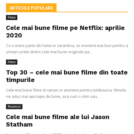
ARTICOLE POPULARE
Filme
Cele mai bune filme pe Netflix: aprilie
2020
Cu o mare parte din lume in carantina, ce moment mai bun pentru a
urmari unele dintre cele mai bune originale pe...
Filme
Top 30 – cele mai bune filme din toate
timpurile
Cele mai bune filme iti raman in amintire pentru totdeauna. Filmele
ne aduc mai aproape de lume, asa cum o stim sau...
Recenzii
Cele mai bune filme ale lui Jason
Statham