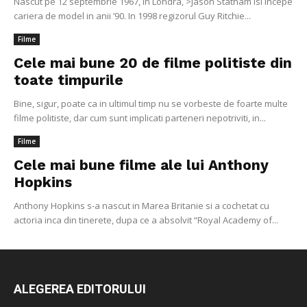
Nascut pe 12 septembrie 1967, in Londra, >Jason Statham isi incepe
cariera de model in anii ’90. In 1998 regizorul Guy Ritchie...
Filme
Cele mai bune 20 de filme politiste din
toate timpurile
Bine, sigur, poate ca in ultimul timp nu se vorbeste de foarte multe
filme politiste, dar cum sunt implicati parteneri nepotriviti, in...
Filme
Cele mai bune filme ale lui Anthony
Hopkins
Anthony Hopkins s-a nascut in Marea Britanie si a cochetat cu
actoria inca din tinerete, dupa ce a absolvit “Royal Academy of...
ALEGEREA EDITORULUI