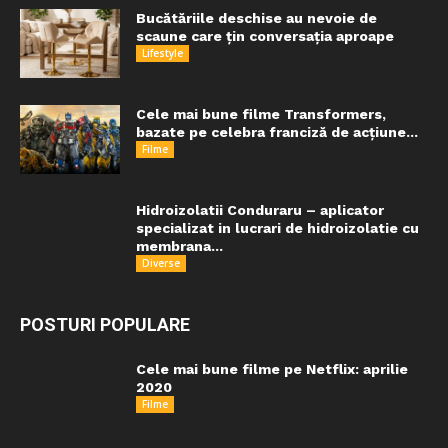
Bucătăriile deschise au nevoie de
scaune care țin conversația aproape
Lifestyle
Cele mai bune filme Transformers,
bazate pe celebra franciză de acțiune...
Filme
Hidroizolatii Conduraru – aplicator
specializat in lucrari de hidroizolatie cu
membrana...
Diverse
POSTURI POPULARE
Cele mai bune filme pe Netflix: aprilie
2020
Filme